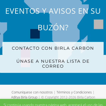
EVENTOS Y AVISOS EN SU
BUZÓN?
CONTACTO CON BIRLA CARBON
ÚNASE A NUESTRA LISTA DE
CORREO
Comuníquese con nosotros
|
Términos y Condiciones
|
Aditya Birla Group
| © Copyright 2012-
2026 Birla Carbon
Si continúa usando nuestra página web, aceptará el uso de las