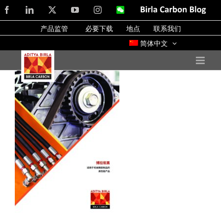
Skip
Facebook
LinkedIn
X
YouTube
Instagram
WeChat
Birla
Carbon
to
Blog
产品监管
必要下载
地点
联系我们
content
简体中文