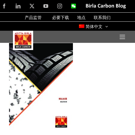
Skip
Facebook
LinkedIn
X
YouTube
Instagram
WeChat
Birla
Carbon
to
Blog
产品监管
必要下载
地点
联系我们
content
简体中文