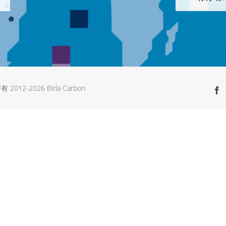
有 2012-
2026 Birla Carbon
F