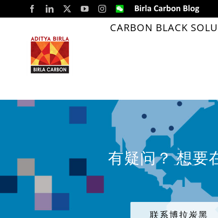
Skip
Facebook
LinkedIn
X
YouTube
Instagram
WeChat
Birla
Carbon
to
Blog
CARBON BLACK SOLU
content
有疑问？ 想要
联系博拉炭黑