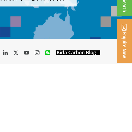
acebook
LinkedIn
X
YouTube
Instagram
WeChat
Birla
Carbon
Blog