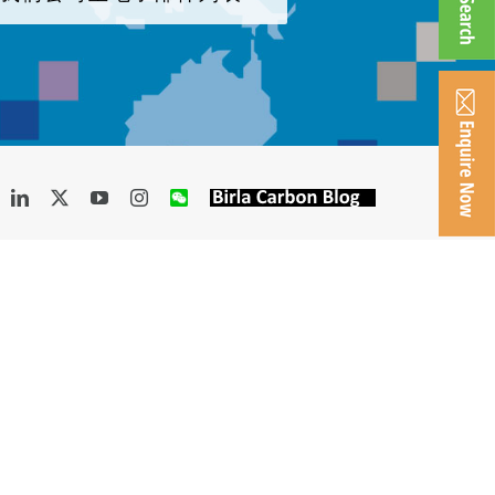
acebook
LinkedIn
X
YouTube
Instagram
WeChat
Birla
Carbon
Blog