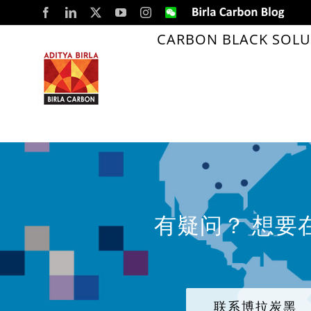
Skip
Facebook
LinkedIn
X
YouTube
Instagram
WeChat
Birla
Carbon
to
Blog
CARBON BLACK SOLU
content
有疑问？ 想要
联系博拉炭黑