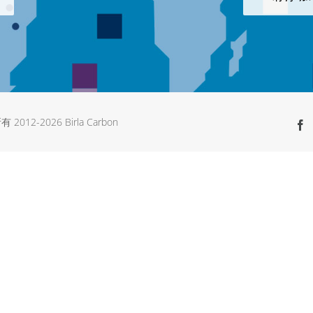
有 2012-
2026 Birla Carbon
F