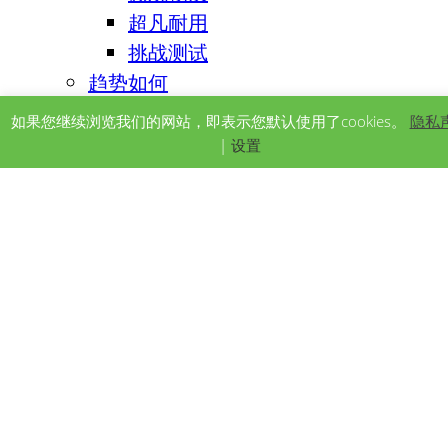
超凡耐用
挑战测试
趋势如何
NEWS & EVENTS
如果您继续浏览我们的网站，即表示您默认使用了cookies。
隐私
新闻稿
|
设置
即将到来的活动
CONNECT WITH US
地点
Contact Us
Search
for:
CARBON BLACK SOLUTIONS
工业橡胶制品