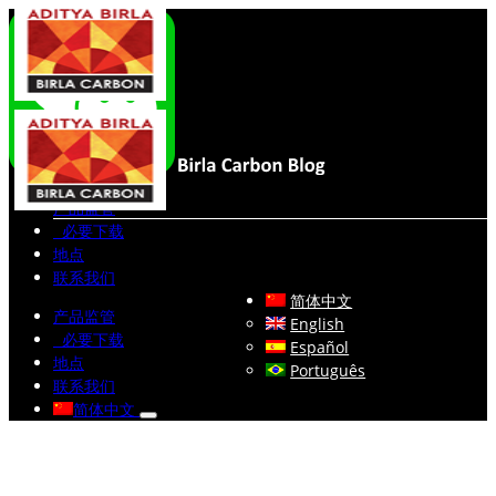
Skip
Facebook
LinkedIn
X
YouTube
Instagram
WeChat
Birla
Carbon
to
Blog
content
产品监管
必要下载
地点
联系我们
简体中文
产品监管
English
必要下载
Español
地点
Português
联系我们
简体中文