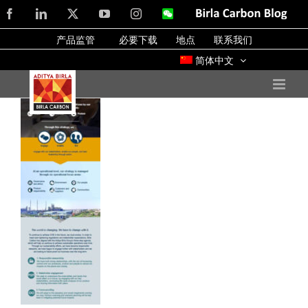
Skip
Facebook
LinkedIn
X
YouTube
Instagram
WeChat
Birla
Carbon
to
Blog
产品监管
必要下载
地点
联系我们
content
简体中文