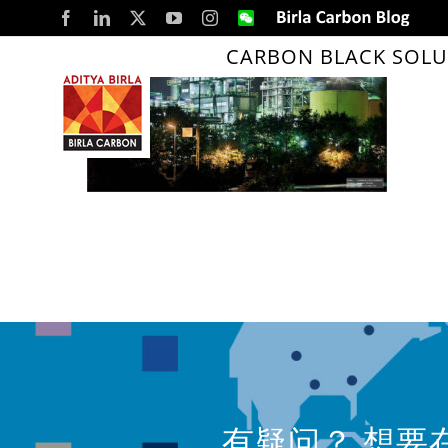
Skip
Facebook
LinkedIn
X
YouTube
Instagram
WeChat
Birla
Carbon
to
Blog
CARBON BLACK SOLU
content
有疑问？ 想要