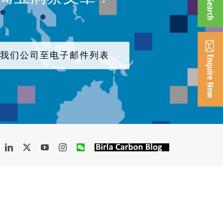
加我们公司至电子邮件列表
acebook
LinkedIn
X
YouTube
Instagram
WeChat
Birla
Carbon
Blog