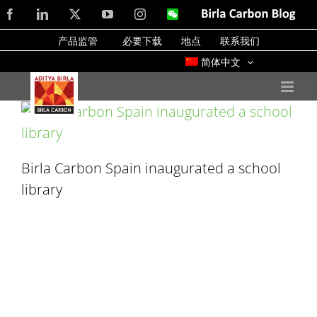
Skip
Facebook
LinkedIn
X
YouTube
Instagram
WeChat
Birla
Carbon
to
Blog
产品监管
必要下载
地点
联系我们
content
简体中文
Birla Carbon Spain inaugurated a school
library