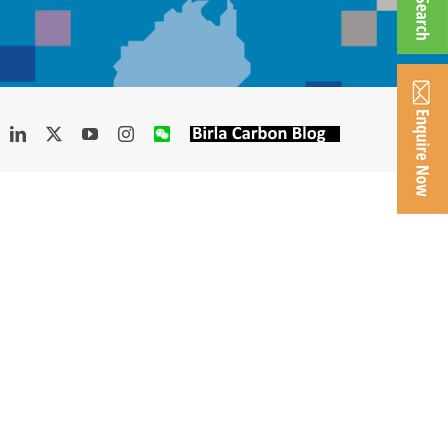
acebook
LinkedIn
X
YouTube
Instagram
WeChat
Birla
Carbon
Blog