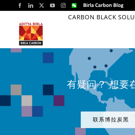
Skip
Facebook
LinkedIn
X
YouTube
Instagram
WeChat
Birla
Carbon
to
Blog
CARBON BLACK SOLU
content
有疑问？ 想要
联系博拉炭黑