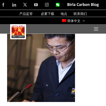
Skip
Facebook
LinkedIn
X
YouTube
Instagram
WeChat
Birla
Carbon
to
Blog
产品监管
必要下载
地点
联系我们
content
简体中文