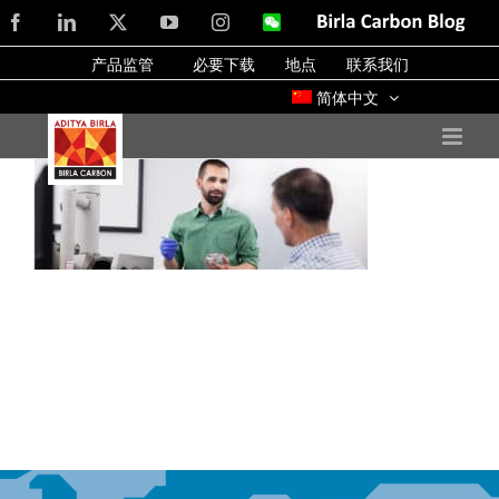
Skip
Facebook
LinkedIn
X
YouTube
Instagram
WeChat
Birla
Carbon
to
Blog
产品监管
必要下载
地点
联系我们
content
简体中文