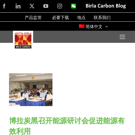
Skip
Facebook
LinkedIn
X
YouTube
Instagram
WeChat
Birla
Carbon
to
Blog
产品监管
必要下载
地点
联系我们
content
简体中文
博拉炭黑召开能源研讨会促进能源有
效利用