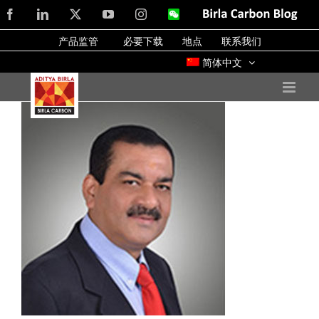
Skip
Facebook
LinkedIn
X
YouTube
Instagram
WeChat
Birla
Carbon
to
Blog
产品监管
必要下载
地点
联系我们
content
简体中文