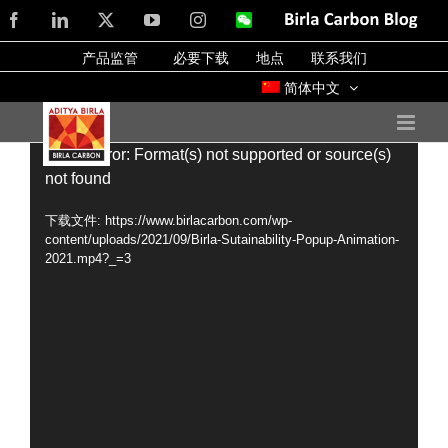
Skip
Facebook
LinkedIn
X
YouTube
Instagram
WeChat
Birla
Carbon
to
Blog
产品监管
必要下载
地点
联系我们
content
简体中文
视
Media error: Format(s) not supported or source(s)
not found
频
播
下载文件: https://www.birlacarbon.com/wp-
content/uploads/2021/09/Birla-Sutainability-Popup-Animation-
放
2021.mp4?_=3
器