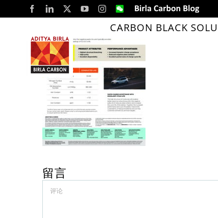
Skip
Facebook
LinkedIn
X
YouTube
Instagram
WeChat
Birla
Carbon
to
Blog
CARBON BLACK SOLU
content
留言
Comment