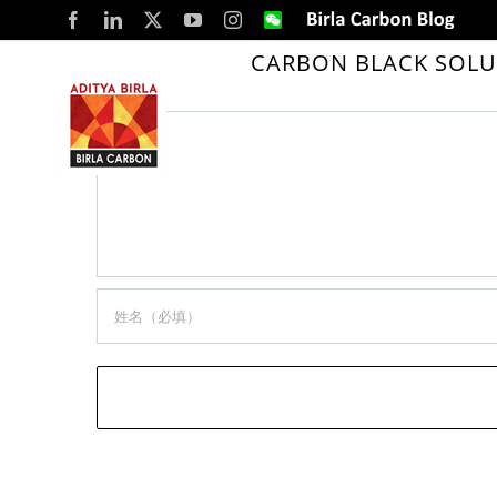
Skip
Facebook
LinkedIn
X
YouTube
Instagram
WeChat
Birla
Carbon
to
Blog
CARBON BLACK SOLU
content
留言
Comment