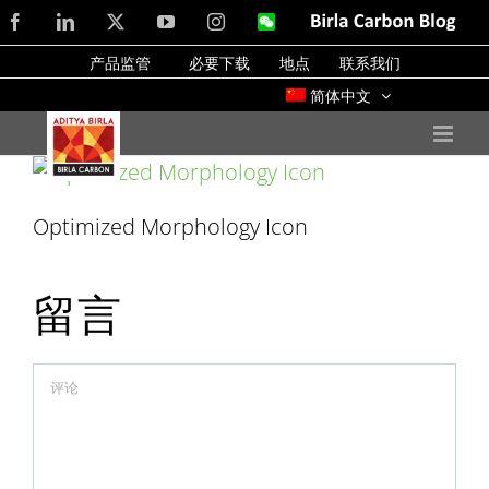
Skip
Facebook
LinkedIn
X
YouTube
Instagram
WeChat
Birla
Carbon
to
Blog
产品监管
必要下载
地点
联系我们
content
简体中文
Optimized Morphology Icon
留言
Comment