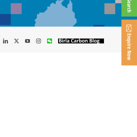
acebook
LinkedIn
X
YouTube
Instagram
WeChat
Birla
Carbon
Blog