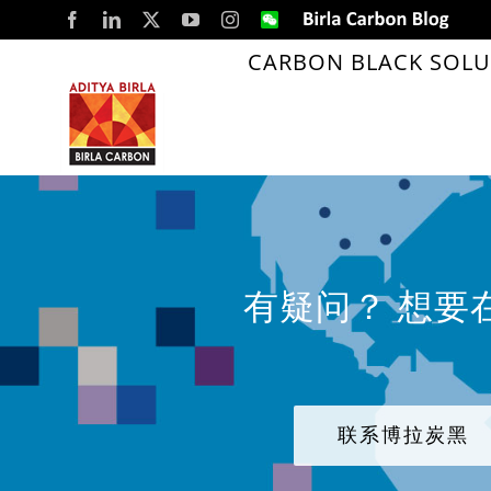
Skip
Facebook
LinkedIn
X
YouTube
Instagram
WeChat
Birla
Carbon
to
Blog
CARBON BLACK SOLU
content
有疑问？ 想要
联系博拉炭黑