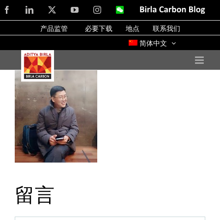
Skip
Facebook
LinkedIn
X
YouTube
Instagram
WeChat
Birla
Carbon
to
Blog
产品监管
必要下载
地点
联系我们
content
简体中文
留言