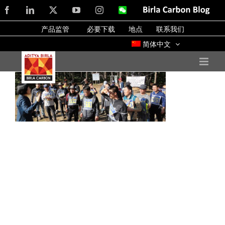
Skip
Facebook
LinkedIn
X
YouTube
Instagram
WeChat
Birla
Carbon
to
Blog
产品监管
必要下载
地点
联系我们
content
简体中文