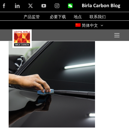
Skip
Facebook
LinkedIn
X
YouTube
Instagram
WeChat
Birla
Carbon
to
Blog
产品监管
必要下载
地点
联系我们
content
简体中文