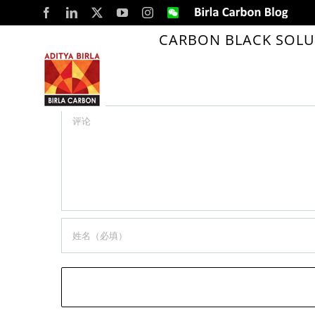
Skip
Facebook
LinkedIn
X
YouTube
Instagram
WeChat
Birla
Carbon
to
Blog
CARBON BLACK SOLU
BCK Employees’ Voluntary Group
content
留言
Comment