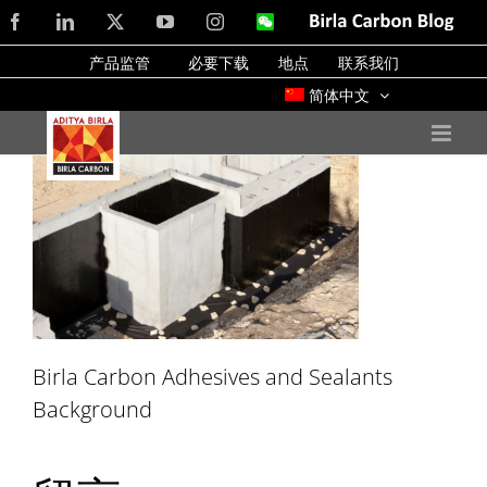
Skip
Facebook
LinkedIn
X
YouTube
Instagram
WeChat
Birla
Carbon
to
Blog
产品监管
必要下载
地点
联系我们
content
简体中文
Birla Carbon Adhesives and Sealants
Background