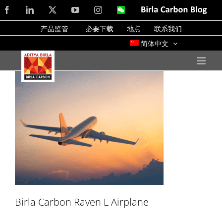
Skip
Facebook
LinkedIn
X
YouTube
Instagram
WeChat
Birla
Carbon
to
Blog
产品监管
必要下载
地点
联系我们
content
简体中文
Birla Carbon Raven L Airplane