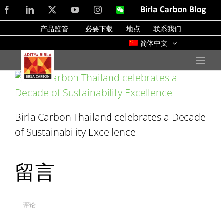
Skip
Facebook
LinkedIn
X
YouTube
Instagram
WeChat
Birla
Carbon
to
Blog
产品监管
必要下载
地点
联系我们
content
简体中文
Birla Carbon Thailand celebrates a Decade
of Sustainability Excellence
留言
Comment