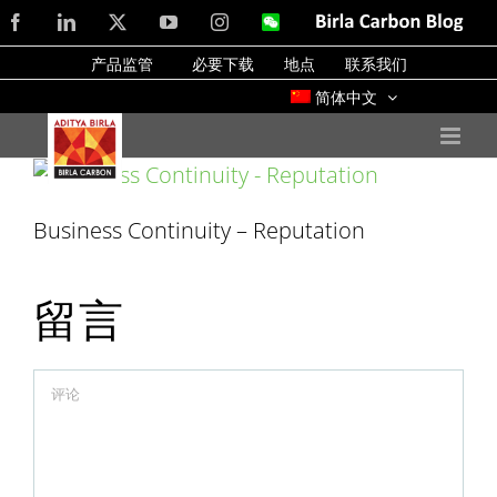
Skip
Facebook
LinkedIn
X
YouTube
Instagram
WeChat
Birla
Carbon
to
Blog
产品监管
必要下载
地点
联系我们
content
简体中文
Business Continuity – Reputation
留言
Comment