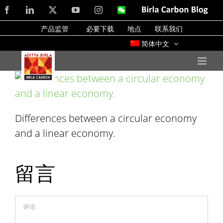
Skip
Facebook
LinkedIn
X
YouTube
Instagram
WeChat
Birla
Carbon
to
Blog
产品监管
必要下载
地点
联系我们
content
简体中文
Differences between a circular economy
and a linear economy.
留言
Comment