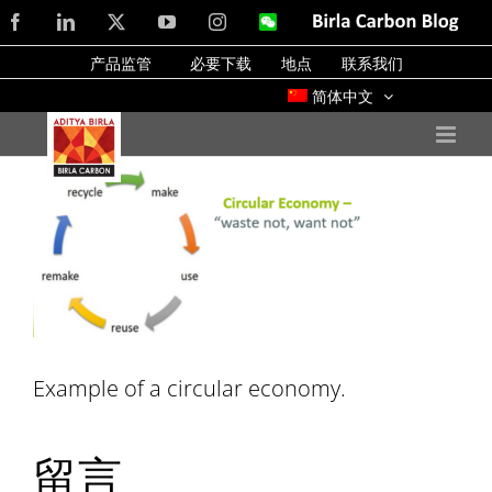
Skip
Facebook
LinkedIn
X
YouTube
Instagram
WeChat
Birla
Carbon
to
Blog
产品监管
必要下载
地点
联系我们
content
简体中文
Example of a circular economy.
留言