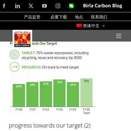
Skip
Facebook
LinkedIn
X
YouTube
Instagram
WeChat
Birla
Carbon
to
Blog
产品监管
必要下载
地点
联系我们
content
简体中文
progress towards our target (2)