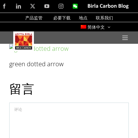
Skip
Facebook
LinkedIn
X
YouTube
Instagram
WeChat
Birla
Carbon
to
Blog
产品监管
必要下载
地点
联系我们
content
简体中文
green dotted arrow
留言
Comment