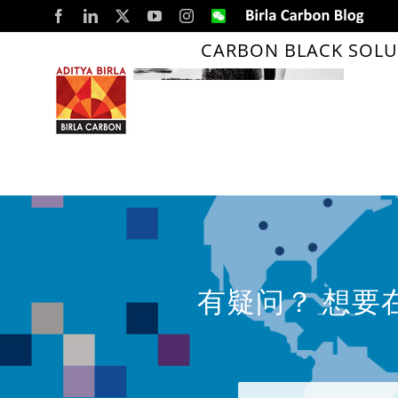
Skip
Facebook
LinkedIn
X
YouTube
Instagram
WeChat
Birla
Carbon
to
Blog
CARBON BLACK SOLU
content
有疑问？ 想要