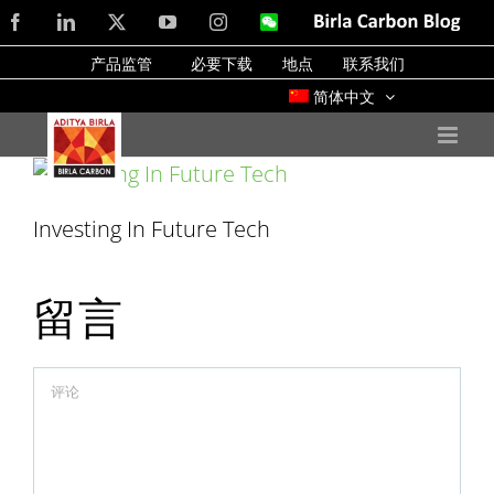
Skip
Facebook
LinkedIn
X
YouTube
Instagram
WeChat
Birla
Carbon
to
Blog
产品监管
必要下载
地点
联系我们
content
简体中文
Investing In Future Tech
留言
Comment