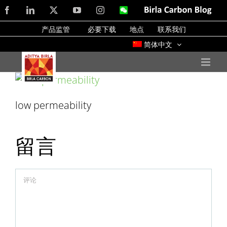
Skip
Facebook
LinkedIn
X
YouTube
Instagram
WeChat
Birla
Carbon
to
Blog
产品监管
必要下载
地点
联系我们
content
简体中文
low permeability
留言
Comment