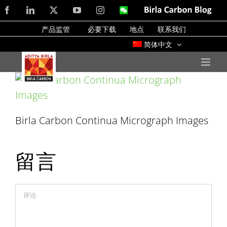
Skip
Facebook
LinkedIn
X
YouTube
Instagram
WeChat
Birla
Carbon
to
Blog
产品监管
必要下载
地点
联系我们
content
简体中文
Birla Carbon Continua Micrograph Images
留言
Comment