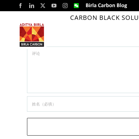
Skip
Facebook
LinkedIn
X
YouTube
Instagram
WeChat
Birla
Carbon
to
Blog
CARBON BLACK SOLU
People
content
留言
Comment