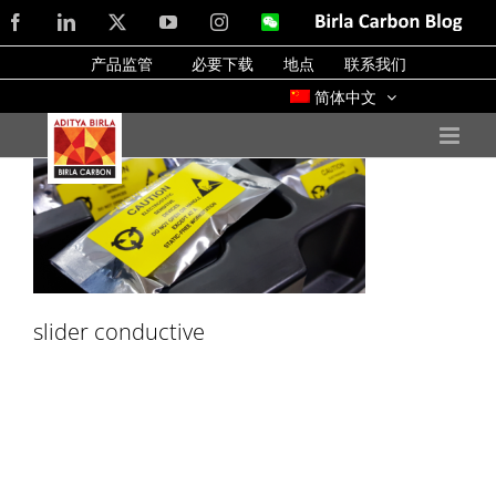
Skip
Facebook
LinkedIn
X
YouTube
Instagram
WeChat
Birla
Carbon
to
Blog
产品监管
必要下载
地点
联系我们
content
简体中文
slider conductive