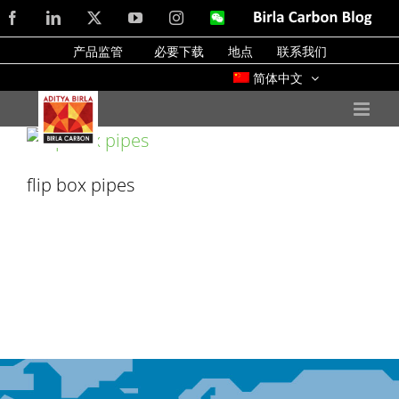
Skip
Facebook
LinkedIn
X
YouTube
Instagram
WeChat
Birla
Carbon
to
Blog
产品监管
必要下载
地点
联系我们
content
简体中文
flip box pipes