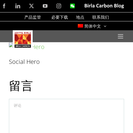
Skip
Facebook
LinkedIn
X
YouTube
Instagram
WeChat
Birla
Carbon
to
Blog
产品监管
必要下载
地点
联系我们
content
简体中文
Social Hero
留言
Comment