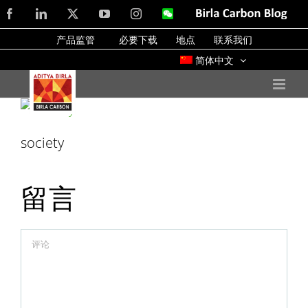
Skip
Facebook
LinkedIn
X
YouTube
Instagram
WeChat
Birla
Carbon
to
Blog
产品监管
必要下载
地点
联系我们
content
简体中文
society
留言
Comment