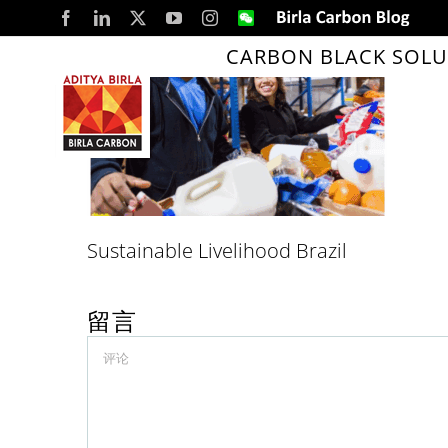
Skip
Facebook
LinkedIn
X
YouTube
Instagram
WeChat
Birla
Carbon
to
Blog
CARBON BLACK SOLU
content
Sustainable Livelihood Brazil
留言
Comment