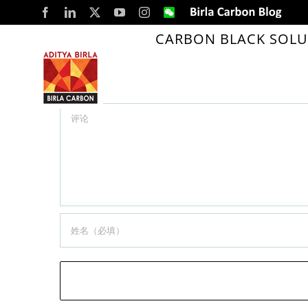
Skip
Facebook
LinkedIn
X
YouTube
Instagram
WeChat
Birla
Carbon
to
Blog
CARBON BLACK SOLU
Warehouse worker scans QR code
content
留言
Comment