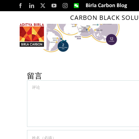
Skip
Facebook
LinkedIn
X
YouTube
Instagram
WeChat
Birla
Carbon
to
Blog
CARBON BLACK SOLU
content
留言
Comment