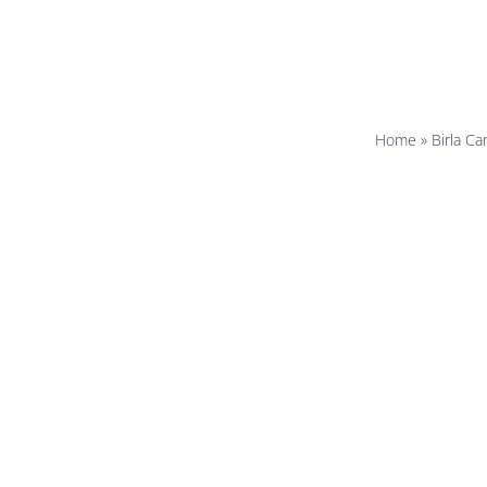
Home
»
Birla C