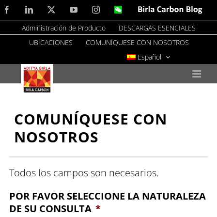
Skip
Facebook
LinkedIn
X
YouTube
Instagram
WeChat
Birla
Carbon
to
Blog
Administración de Producto
DESCARGAS ESENCIALES
content
UBICACIONES
COMUNÍQUESE CON NOSOTROS
Español
COMUNÍQUESE CON
NOSOTROS
Todos los campos son necesarios.
POR FAVOR SELECCIONE LA NATURALEZA
DE SU CONSULTA
*