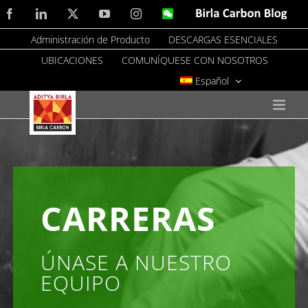
Skip
Facebook
LinkedIn
X
YouTube
Instagram
WeChat
Birla
Carbon
to
Blog
Administración de Producto
DESCARGAS ESENCIALES
content
UBICACIONES
COMUNÍQUESE CON NOSOTROS
Español
CARRERAS
ÚNASE A NUESTRO
EQUIPO