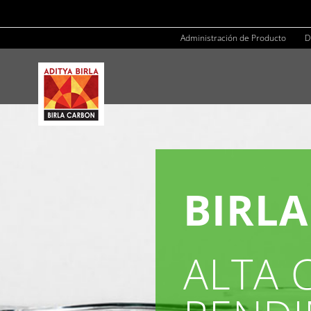
Skip
to
Administración de Producto
D
content
BIRL
ALTA 