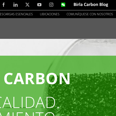
Facebook
LinkedIn
X
YouTube
Instagram
WeChat
Birla
Carbon
Blog
ESCARGAS ESENCIALES
UBICACIONES
COMUNÍQUESE CON NOSOTROS
A CARBON
CALIDAD.