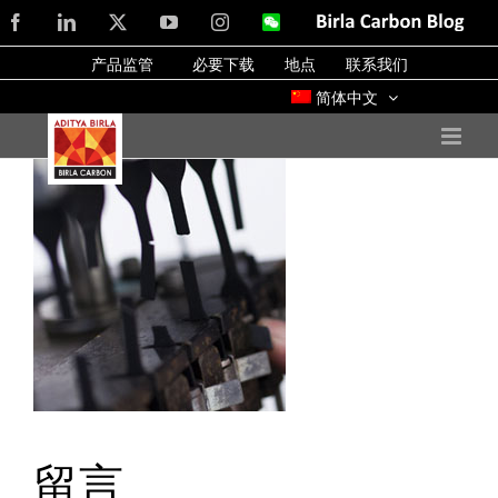
Skip
Facebook
LinkedIn
X
YouTube
Instagram
WeChat
Birla
Carbon
to
Blog
产品监管
必要下载
地点
联系我们
content
简体中文
留言