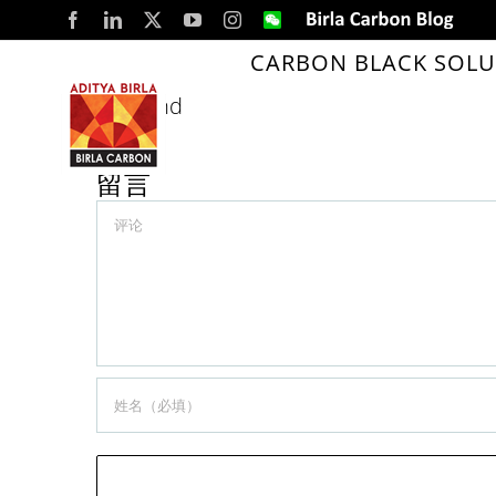
Skip
Facebook
LinkedIn
X
YouTube
Instagram
WeChat
Birla
Carbon
to
Blog
CARBON BLACK SOLU
content
Thailand
留言
Comment