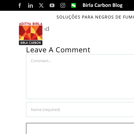
Skip
Facebook
LinkedIn
X
YouTube
Instagram
WeChat
Birla
Carbon
to
Blog
SOLUÇÕES PARA NEGROS DE FUM
content
Thailand
Leave A Comment
Comment