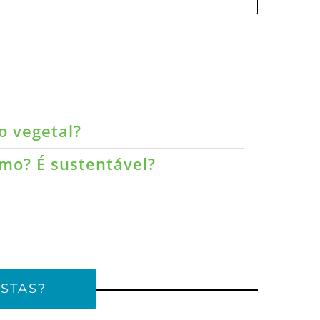
o vegetal?
umo? É sustentável?
STAS?